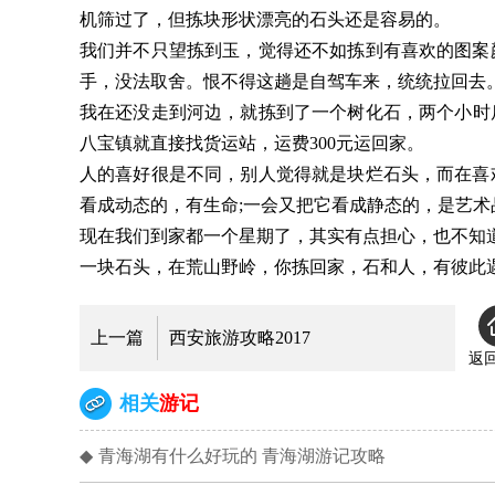
机筛过了，但拣块形状漂亮的石头还是容易的。
我们并不只望拣到玉，觉得还不如拣到有喜欢的图案
手，没法取舍。恨不得这趟是自驾车来，统统拉回去
我在还没走到河边，就拣到了一个树化石，两个小时后
八宝镇就直接找货运站，运费300元运回家。
人的喜好很是不同，别人觉得就是块烂石头，而在喜
看成动态的，有生命;一会又把它看成静态的，是艺
现在我们到家都一个星期了，其实有点担心，也不知
一块石头，在荒山野岭，你拣回家，石和人，有彼此
上一篇
西安旅游攻略2017
返
相关
游记
◆
青海湖有什么好玩的 青海湖游记攻略