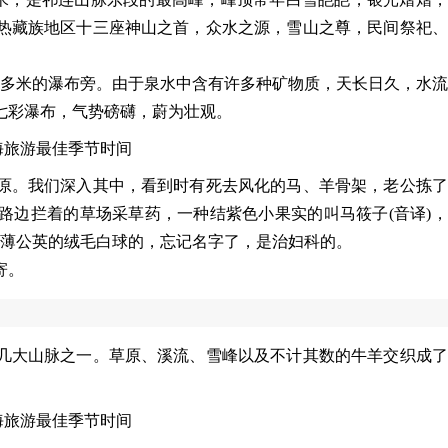
热藏族地区十三座神山之首，众水之源，雪山之尊，民间祭祀、
00多米的瀑布旁。由于泉水中含有许多种矿物质，天长日久，水
七彩瀑布，气势磅礴，蔚为壮观。
原。我们深入其中，看到时有死去风化的马、羊骨架，老公拣了
路边拦着的草场采草药，一种结紫色小果实的叫马筱子(音译)
象薄公英的绒毛白球的，忘记名字了，是治妇科的。
寄。
几大山脉之一。草原、溪流、雪峰以及不计其数的牛羊交织成了