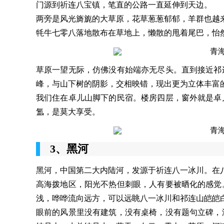
门源到祈连八宝镇，笔直的公路一直延伸到天边。
两旁是风光旖旎的大草原，花草葱葱郁郁，羊群也越
牦牛七零八落地散布在草地上，懒散的甩着尾巴，怡
草原一望无际，仿佛没有始端亦无尽头。直到接近祁
峰，与山下树的阴影，交相映错，现出更为立体丰富
我们住在卓儿山脚下的民宿。楼房四层，窗外就是卓
氲，是莫大享受。
3、黑河
黑河，中国第二大内陆河，发源于祈连八一冰川。在
高海拨地区，阳光不热但刺眼，人有要被晒化的感觉
浅，哗哗流向远方，可以远眺八一冰川和祁连山皑皑
眼前的风景里没有建筑，没有桌椅，没有题句立碑，