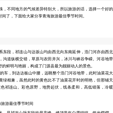
殊，不同地方的气候差异特别大，所以旅游的话，选择一个好的
时间了，下面给大家分享青海旅游最佳季节时间。
系东段，祁连山与达坂山均由西北向东南延伸，浩门河亦由西北
，沟道纵横交错，草原与农田并兴，冰川与峡谷争嵘。河谷地带
野的鲜明与艳丽，构成了门源县最为靓丽动人的景色。
傅的车，到达达板山中腰，远眺整个浩门河谷地带，此时油菜花
黄绿相兼，虽然此时的黄色比不了油菜花开时的明艳，但那铺天
灰色祁连山。彩色原野，地势起伏，线条柔和，高低错落，冷暖
.5米，是祁连山脉东段的最高峰，峰顶常年白雪皑皑，银光熠熠