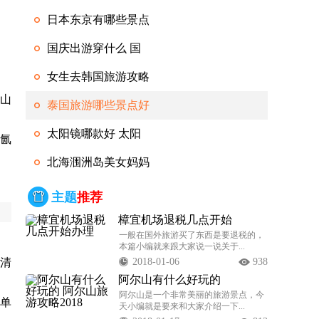
日本东京有哪些景点
。
国庆出游穿什么 国
女生去韩国旅游攻略
山
泰国旅游哪些景点好
太阳镜哪款好 太阳
氤
北海涠洲岛美女妈妈
主题
推荐
樟宜机场退税几点开始
办理
一般在国外旅游买了东西是要退税的，
本篇小编就来跟大家说一说关于...
清
2018-01-06
938
阿尔山有什么好玩的
阿尔
阿尔山是一个非常美丽的旅游景点，今
单
天小编就是要来和大家介绍一下...