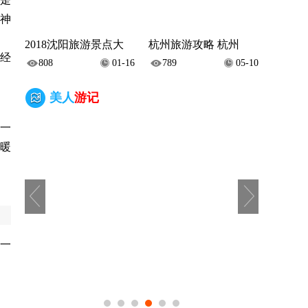
神
2018沈阳旅游景点大
杭州旅游攻略 杭州
流经
808
01-16
789
05-10
美人
游记
一
，暖
一