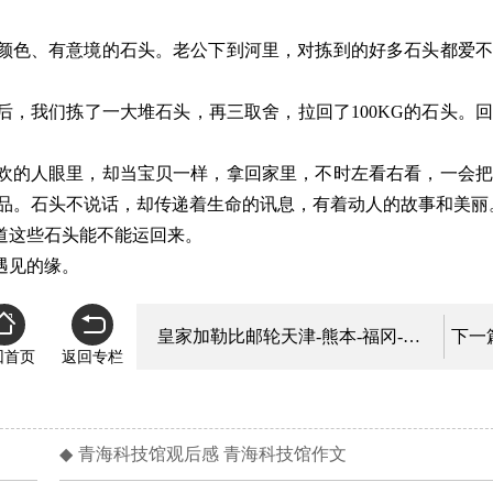
颜色、有意境的石头。老公下到河里，对拣到的好多石头都爱不
。
，我们拣了一大堆石头，再三取舍，拉回了100KG的石头。
欢的人眼里，却当宝贝一样，拿回家里，不时左看右看，一会把
术品。石头不说话，却传递着生命的讯息，有着动人的故事和美丽
道这些石头能不能运回来。
遇见的缘。
皇家加勒比邮轮天津-熊本-福冈-天津5晚6日游攻略
下一
回首页
返回专栏
◆
青海科技馆观后感 青海科技馆作文