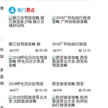
季
热门
景点
丽江自驾游攻略 丽
2018广州自由行旅游
向
978
05-09
971
12-15
如
大多
盖
相
2018呼伦贝尔自驾游
西安旅游攻略 西安
877
01-03
836
05-09
，是