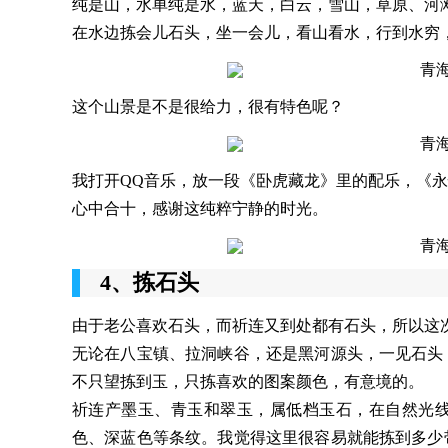
纯是山，水单纯是水，蓝天，白云，雪山，草原、河
在水边拣会儿石头，坐一会儿，看山看水，行到水穷
这个山景是不是很给力，很有特色呢？
我打开QQ音乐，放一段《卧虎藏龙》里的配乐，《
心中合十，感谢这纯粹宁静的时光。
4、拣石头
由于老公喜欢石头，而祈连又到处都有石头，所以这
无论在八宝镇、拉洞峡谷，还是黑河源头，一见石头
不只望拣到玉，只拣喜欢的图案颜色，有意境的。
祈连产墨玉、青玉和翠玉，属低档玉石，在自然光
色、深蓝色等条纹。我觉得这里很容易就能拣到多少