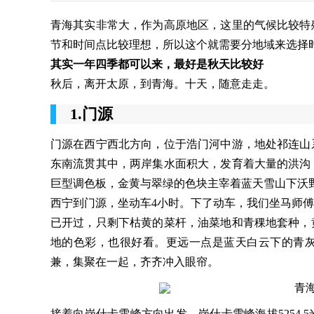
青海其实非常大，作为高原地区，这里的气候比较特
节和时间点比较理想，所以这个就需要分地域来选择
其实一年四季都可以来，最好是秋天比较好
秋后，离开太原，到青海。十天，随意走走。
1.门源
门源在西宁西北方向，位于浩门河中游，地处祁连山
东南流贯其中，两岸集水面积大，发育着大量的洪沟
巨型调色板，金黄与翠绿的色块主宰着蓝天雪山下沃
西宁到门源，坐动车4小时。下了动车，我们坐马师
已开过，只剩下枯黄的菜杆，油菜地和青稞地套种，
地的色彩，也很好看。更远一点是蓝天白云下的青
兼，集聚在一起，齐齐冲入眼帘。
接着向岗什卡雪峰方向出发，岗什卡雪峰海拔5254