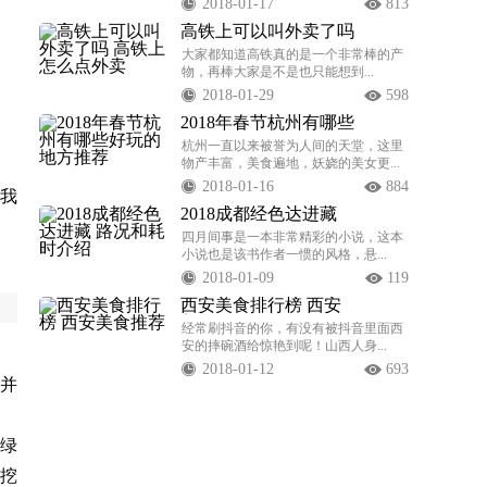
2018-01-17
813
高铁上可以叫外卖了吗
高
大家都知道高铁真的是一个非常棒的产
物，再棒大家是不是也只能想到...
2018-01-29
598
2018年春节杭州有哪些
好玩
杭州一直以来被誉为人间的天堂，这里
物产丰富，美食遍地，妖娆的美女更...
2018-01-16
884
，我
2018成都经色达进藏
路况
四月间事是一本非常精彩的小说，这本
小说也是该书作者一惯的风格，悬...
2018-01-09
119
西安美食排行榜 西安
美食
经常刷抖音的你，有没有被抖音里面西
安的摔碗酒给惊艳到呢！山西人身...
2018-01-12
693
并
绿
挖