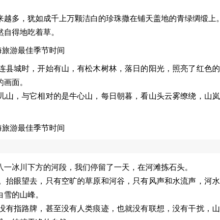
来越多，犹如成千上万颗洁白的珍珠撒在铺天盖地的青绿绸缎上
然自得地吃着草。
连县城时，开始有山，有松木树林，落日的阳光，照亮了红色的
的画面。
儿山，与它相对的是牛心山，每日朝暮，看山头云雾缭绕，山岚
八一冰川下方的河段，我们停留了一天，在河滩拣石头。
。抬眼望去，只有空旷的草原和河谷，只有风声和水流声，河水
白雪的山峰。
没有指路牌，甚至没有人类痕迹，也就没有联想，没有干扰，山