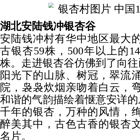
湖北安陆钱冲银杏谷
安陆钱冲村有华中地区最大
古银杏59株，500年以上的14
株。走进银杏谷仿佛到了向往
阳光下的山脉、树冠，翠流
院，袅袅炊烟亲吻着白云，
和谐的气韵描绘着惬意安详的
千年的银杏，万种的风情，
醉美其中，古色古香的银杏
名片。