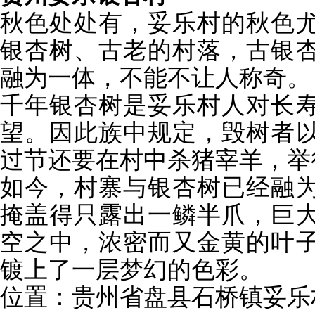
秋色处处有，妥乐村的秋色
银杏树、古老的村落，古银
融为一体，不能不让人称奇。
千年银杏树是妥乐村人对长
望。因此族中规定，毁树者
过节还要在村中杀猪宰羊，举
如今，村寨与银杏树已经融
掩盖得只露出一鳞半爪，巨
空之中，浓密而又金黄的叶
镀上了一层梦幻的色彩。
位置：贵州省盘县石桥镇妥乐