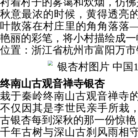
衬着村子的雾霭和炊烟，仿佛
秋意最浓的时候，黄得透亮
叶散落在村庄里的角角落落
艳丽的彩笔，将小村描绘成一
位置：浙江省杭州市富阳万市
终南山古观音禅寺银杏
栽于秦岭终南山古观音禅寺
不仅因其是李世民亲手所栽，
古银杏每到深秋的那一份惊艳
千年古树与深山古刹风雨相